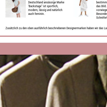
Deutschland ansässige Marke
bestimm
'Backstage" ist sportlich,
das Bild
modern, lässig und natürlich
vorwiege
auch feminin.
Besonder
Schnitte!
Zusätzlich zu den oben ausführlich beschriebenen Designermarken haben wir das L