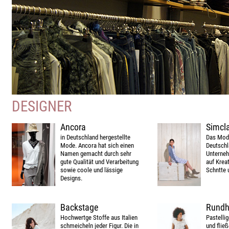
DESIGNER
Ancora
Simcl
in Deutschland hergestellte
Das Mode
Mode. Ancora hat sich einen
Deutschl
Namen gemacht durch sehr
Unterneh
gute Qualität und Verarbeitung
auf Kreat
sowie coole und lässige
Schntte 
Designs.
Backstage
Rundho
Hochwertge Stoffe aus Italien
Pastellig
schmeicheln jeder Figur. Die in
und flie